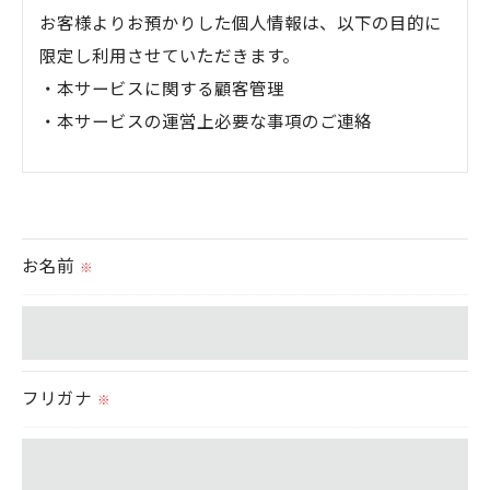
お客様よりお預かりした個人情報は、以下の目的に
限定し利用させていただきます。
・本サービスに関する顧客管理
・本サービスの運営上必要な事項のご連絡
＜個人情報の提供について＞
当社ではお客様の同意を得た場合または法令に定め
られた場合を除き、
お名前
※
取得した個人情報を第三者に提供することはいたし
ません。
＜個人情報の委託について＞
フリガナ
※
当社では、利用目的の達成に必要な範囲において、
個人情報を外部に委託する場合があります。
これらの委託先に対しては個人情報保護契約等の措