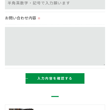
ご本人である事を確認のうえ、対応させて頂きま
す。
お問い合わせ内容
※
個人情報の開示･訂正･削除・利用停止の具体的手続
きにつきましては、お電話でお問合せ下さい。