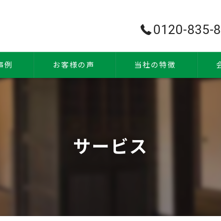
0120-835-
事例
お客様の声
当社の特徴
古民家
新築
サービス
水回り
内装
自然素材